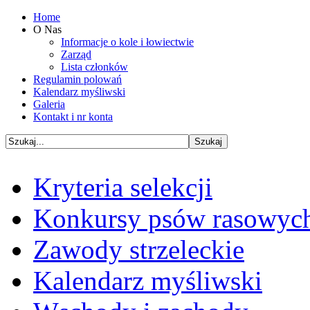
Home
O Nas
Informacje o kole i łowiectwie
Zarząd
Lista członków
Regulamin polowań
Kalendarz myśliwski
Galeria
Kontakt i nr konta
Kryteria selekcji
Konkursy psów rasowyc
Zawody strzeleckie
Kalendarz myśliwski