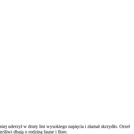
iej uderzył w druty lini wysokiego napięcia i złamał skrzydło. Orzeł
śliwi dbają o rodziną faune i flore.