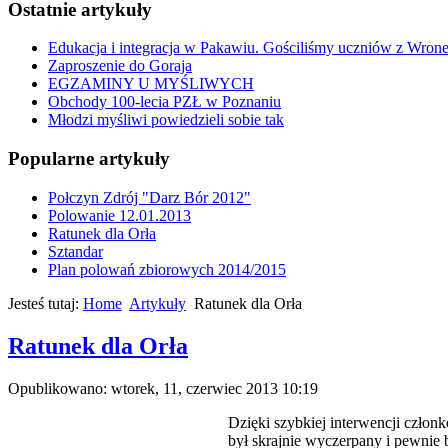
Ostatnie artykuły
Edukacja i integracja w Pakawiu. Gościliśmy uczniów z Wron
Zaproszenie do Goraja
EGZAMINY U MYŚLIWYCH
Obchody 100-lecia PZŁ w Poznaniu
Młodzi myśliwi powiedzieli sobie tak
Popularne artykuły
Połczyn Zdrój "Darz Bór 2012"
Polowanie 12.01.2013
Ratunek dla Orła
Sztandar
Plan polowań zbiorowych 2014/2015
Jesteś tutaj:
Home
Artykuły
Ratunek dla Orła
Ratunek dla Orła
Opublikowano: wtorek, 11, czerwiec 2013 10:19
Dzięki szybkiej interwencji członk
był skrajnie wyczerpany i pewnie b