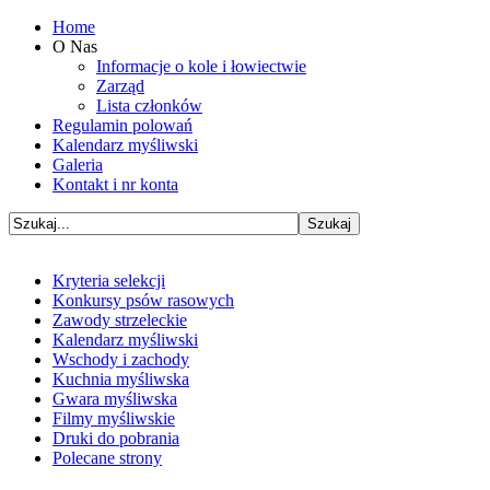
Home
O Nas
Informacje o kole i łowiectwie
Zarząd
Lista członków
Regulamin polowań
Kalendarz myśliwski
Galeria
Kontakt i nr konta
Kryteria selekcji
Konkursy psów rasowych
Zawody strzeleckie
Kalendarz myśliwski
Wschody i zachody
Kuchnia myśliwska
Gwara myśliwska
Filmy myśliwskie
Druki do pobrania
Polecane strony