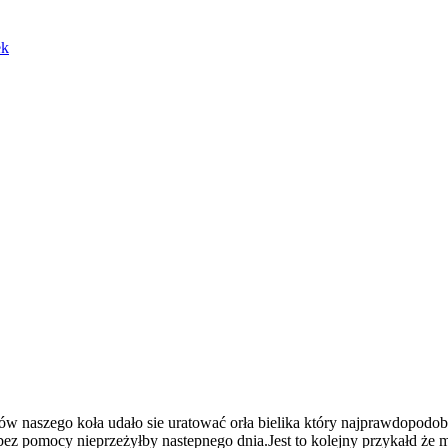
ek
ów naszego koła udało sie uratować orła bielika który najprawdopodobn
ez pomocy nieprzeżyłby nastepnego dnia.Jest to kolejny przykałd że my