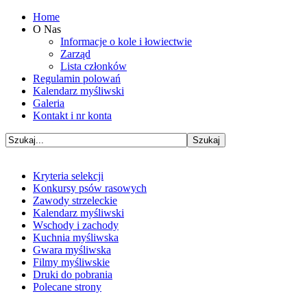
Home
O Nas
Informacje o kole i łowiectwie
Zarząd
Lista członków
Regulamin polowań
Kalendarz myśliwski
Galeria
Kontakt i nr konta
Kryteria selekcji
Konkursy psów rasowych
Zawody strzeleckie
Kalendarz myśliwski
Wschody i zachody
Kuchnia myśliwska
Gwara myśliwska
Filmy myśliwskie
Druki do pobrania
Polecane strony