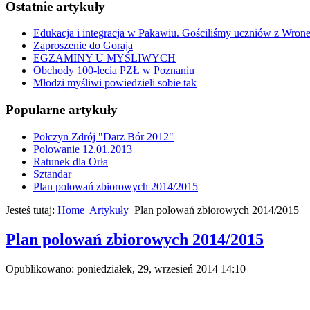
Ostatnie artykuły
Edukacja i integracja w Pakawiu. Gościliśmy uczniów z Wron
Zaproszenie do Goraja
EGZAMINY U MYŚLIWYCH
Obchody 100-lecia PZŁ w Poznaniu
Młodzi myśliwi powiedzieli sobie tak
Popularne artykuły
Połczyn Zdrój "Darz Bór 2012"
Polowanie 12.01.2013
Ratunek dla Orła
Sztandar
Plan polowań zbiorowych 2014/2015
Jesteś tutaj:
Home
Artykuły
Plan polowań zbiorowych 2014/2015
Plan polowań zbiorowych 2014/2015
Opublikowano: poniedziałek, 29, wrzesień 2014 14:10