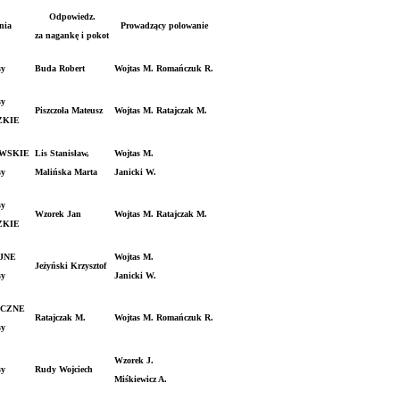
Odpowiedz.
nia
Prowadzący polowanie
za nagankę i pokot
sy
Buda Robert
Wojtas M. Romańczuk R.
sy
Piszczoła Mateusz
Wojtas M. Ratajczak M.
ZKIE
WSKIE
Lis Stanisław,
Wojtas M.
sy
Malińska Marta
Janicki W.
sy
Wzorek Jan
Wojtas M. Ratajczak M.
ZKIE
JNE
Wojtas M.
Jeżyński Krzysztof
sy
Janicki W.
CZNE
Ratajczak M.
Wojtas M. Romańczuk R.
sy
Wzorek J.
sy
Rudy Wojciech
Miśkiewicz A.