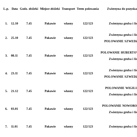
L.p.
Data
Godz. zbiórki
Miejsce zbiórki
Transport
Teren polowania
Zwierzyna do pozyska
1.
12.10
7.45
Pakawie
własny
122/123
Zwierzyna gruba i li
Zwierzyna gruba i li
2.
25.10
7.45
Pakawie
własny
122/123
POLOWANIE SZWED
POLOWANIE HUBERTO
3.
08.11
7.45
Pakawie
własny
122/123
Zwierzyna gruba i li
Zwierzyna gruba i li
4.
23.11
7.45
Pakawie
własny
122/123
POLOWANIE SZWED
POLOWANIE WIGILI
5.
21.12
7.45
Pakawie
własny
122/123
Zwierzyna gruba i li
POLOWANIE NOWORO
6.
03.01
7.45
Pakawie
własny
122/123
Zwierzyna gruba i li
7.
11.01
7.45
Pakawie
własny
122/123
Zwierzyna gruba i li