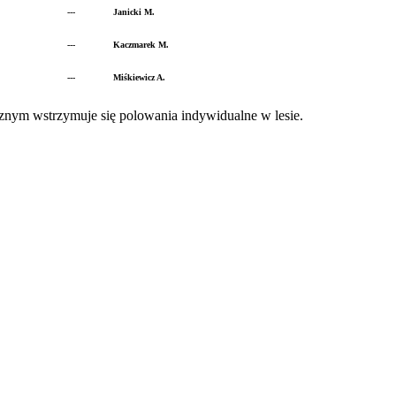
---
Janicki M.
---
Kaczmarek M.
---
Miśkiewicz A.
nym wstrzymuje się polowania indywidualne w lesie.