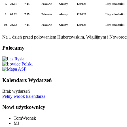
8.
21.01
7.45
Pakawie
własny
122/123
Lisy, szkodniki
9.
08.02
7.45
Pakawie
własny
122/123
Lisy, szkodniki
10.
22.02
7.45
Pakawie
własny
122/123
Lisy, szkodniki
Na 1 dzień przed polowaniem Hubertowskim, Wigilijnym i Noworocz
Polecamy
Kalendarz Wydarzeń
Brak wydarzeń
Pełny widok kalendarza
Nowi użytkownicy
TomWronek
MJ