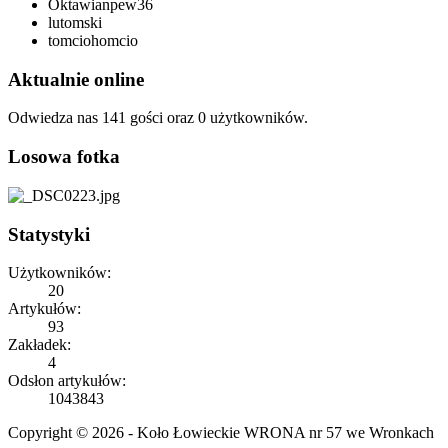
Oktawianpew36
lutomski
tomciohomcio
Aktualnie online
Odwiedza nas 141 gości oraz 0 użytkowników.
Losowa fotka
Statystyki
Użytkowników:
20
Artykułów:
93
Zakładek:
4
Odsłon artykułów:
1043843
Copyright © 2026 - Koło Łowieckie WRONA nr 57 we Wronkach