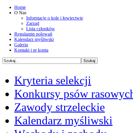
Home
O Nas
Informacje o kole i łowiectwie
Zarząd
Lista członków
Regulamin polowań
Kalendarz myśliwski
Galeria
Kontakt i nr konta
Kryteria selekcji
Konkursy psów rasowyc
Zawody strzeleckie
Kalendarz myśliwski