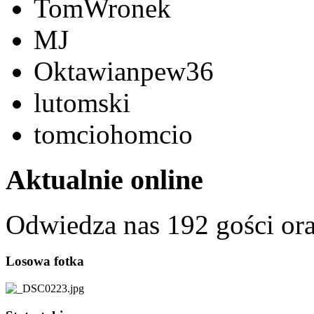
TomWronek
MJ
Oktawianpew36
lutomski
tomciohomcio
Aktualnie online
Odwiedza nas 192 gości or
Losowa fotka