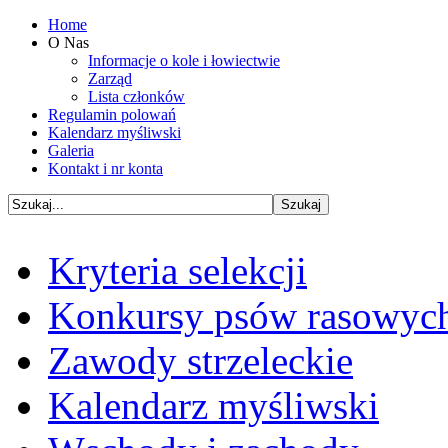
Home
O Nas
Informacje o kole i łowiectwie
Zarząd
Lista członków
Regulamin polowań
Kalendarz myśliwski
Galeria
Kontakt i nr konta
Kryteria selekcji
Konkursy psów rasowyc
Zawody strzeleckie
Kalendarz myśliwski