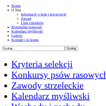
Home
O Nas
Informacje o kole i łowiectwie
Zarząd
Lista członków
Regulamin polowań
Kalendarz myśliwski
Galeria
Kontakt i nr konta
Kryteria selekcji
Konkursy psów rasowyc
Zawody strzeleckie
Kalendarz myśliwski