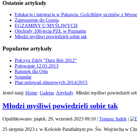
Ostatnie artykuły
Edukacja i integracja w Pakawiu. Gościliśmy uczniów z Wron
Zaproszenie do Goraja
EGZAMINY U MYŚLIWYCH
Obchody 100-lecia PZŁ w Poznaniu
Młodzi myśliwi powiedzieli sobie tak
Popularne artykuły
Połczyn Zdrój "Darz Bór 2012"
Polowanie 12.01.2013
Ratunek dla Orła
Sztandar
Plan polowań zbiorowych 2014/2015
Jesteś tutaj:
Home
Galeria
Artykuły
Młodzi myśliwi powiedzieli sob
Młodzi myśliwi powiedzieli sobie tak
Opublikowano: piątek, 29, wrzesień 2023 09:10
|
Tomasz Judek
|
25 sierpnia 2023 r. w Kościele Parafialnym pw. Św. Wojciecha w Chr