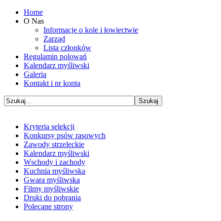
Home
O Nas
Informacje o kole i łowiectwie
Zarząd
Lista członków
Regulamin polowań
Kalendarz myśliwski
Galeria
Kontakt i nr konta
Kryteria selekcji
Konkursy psów rasowych
Zawody strzeleckie
Kalendarz myśliwski
Wschody i zachody
Kuchnia myśliwska
Gwara myśliwska
Filmy myśliwskie
Druki do pobrania
Polecane strony