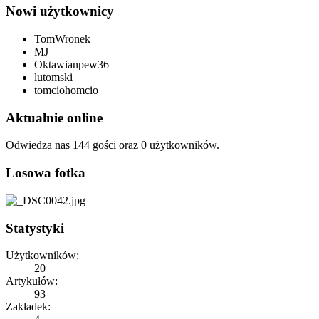
Nowi użytkownicy
TomWronek
MJ
Oktawianpew36
lutomski
tomciohomcio
Aktualnie online
Odwiedza nas 144 gości oraz 0 użytkowników.
Losowa fotka
Statystyki
Użytkowników:
20
Artykułów:
93
Zakładek: