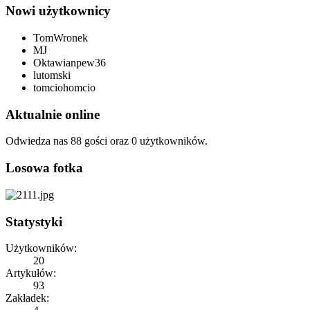
Nowi użytkownicy
TomWronek
MJ
Oktawianpew36
lutomski
tomciohomcio
Aktualnie online
Odwiedza nas 88 gości oraz 0 użytkowników.
Losowa fotka
Statystyki
Użytkowników:
20
Artykułów:
93
Zakładek: