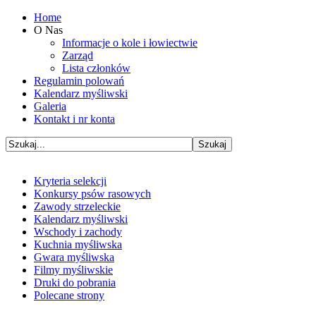
Home
O Nas
Informacje o kole i łowiectwie
Zarząd
Lista członków
Regulamin polowań
Kalendarz myśliwski
Galeria
Kontakt i nr konta
Kryteria selekcji
Konkursy psów rasowych
Zawody strzeleckie
Kalendarz myśliwski
Wschody i zachody
Kuchnia myśliwska
Gwara myśliwska
Filmy myśliwskie
Druki do pobrania
Polecane strony