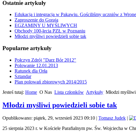
Ostatnie artykuły
Edukacja i integracja w Pakawiu. Gościliśmy uczniów z Wron
Zaproszenie do Goraja
EGZAMINY U MYŚLIWYCH
Obchody 100-lecia PZŁ w Poznaniu
Młodzi myśliwi powiedzieli sobie tak
Popularne artykuły
Połczyn Zdrój "Darz Bór 2012"
Polowanie 12.01.2013
Ratunek dla Orła
Sztandar
Plan polowań zbiorowych 2014/2015
Jesteś tutaj:
Home
O Nas
Lista członków
Artykuły
Młodzi myśliwi 
Młodzi myśliwi powiedzieli sobie tak
Opublikowano: piątek, 29, wrzesień 2023 09:10
|
Tomasz Judek
|
25 sierpnia 2023 r. w Kościele Parafialnym pw. Św. Wojciecha w Chr