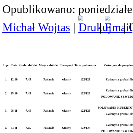
Opublikowano: poniedziałe
Michał Wojtas
|
|
| 
L.p.
Data
Godz. zbiórki
Miejsce zbiórki
Transport
Teren polowania
Zwierzyna do pozyska
1.
12.10
7.45
Pakawie
własny
122/123
Zwierzyna gruba i li
Zwierzyna gruba i li
2.
25.10
7.45
Pakawie
własny
122/123
POLOWANIE SZWED
POLOWANIE HUBERTO
3.
08.11
7.45
Pakawie
własny
122/123
Zwierzyna gruba i li
Zwierzyna gruba i li
4.
23.11
7.45
Pakawie
własny
122/123
POLOWANIE SZWED