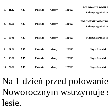
POLOWANIE WIGILI
5.
21.12
7.45
Pakawie
własny
122/123
Zwierzyna gruba i li
POLOWANIE NOWORO
6.
03.01
7.45
Pakawie
własny
122/123
Zwierzyna gruba i li
7.
11.01
7.45
Pakawie
własny
122/123
Zwierzyna gruba i li
8.
21.01
7.45
Pakawie
własny
122/123
Lisy, szkodniki
9.
08.02
7.45
Pakawie
własny
122/123
Lisy, szkodniki
10.
22.02
7.45
Pakawie
własny
122/123
Lisy, szkodniki
Na 1 dzień przed polowani
Noworocznym wstrzymuje s
lesie.