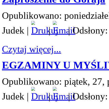
Opublikowano: poniedziałe
Judek
|
|
| Odsłony:
Czytaj więcej...
EGZAMINY U MYŚL
Opublikowano: piątek, 27, 
Judek
|
|
| Odsłony: