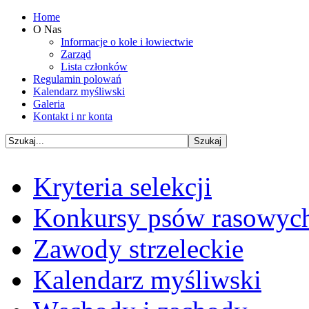
Home
O Nas
Informacje o kole i łowiectwie
Zarząd
Lista członków
Regulamin polowań
Kalendarz myśliwski
Galeria
Kontakt i nr konta
Kryteria selekcji
Konkursy psów rasowyc
Zawody strzeleckie
Kalendarz myśliwski