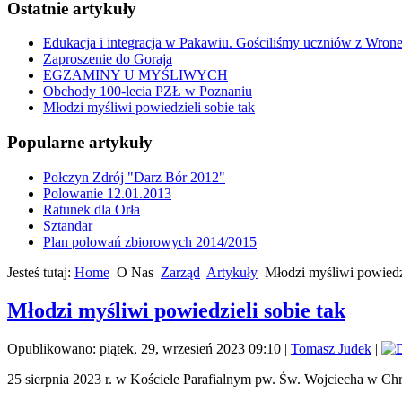
Ostatnie artykuły
Edukacja i integracja w Pakawiu. Gościliśmy uczniów z Wron
Zaproszenie do Goraja
EGZAMINY U MYŚLIWYCH
Obchody 100-lecia PZŁ w Poznaniu
Młodzi myśliwi powiedzieli sobie tak
Popularne artykuły
Połczyn Zdrój "Darz Bór 2012"
Polowanie 12.01.2013
Ratunek dla Orła
Sztandar
Plan polowań zbiorowych 2014/2015
Jesteś tutaj:
Home
O Nas
Zarząd
Artykuły
Młodzi myśliwi powiedzi
Młodzi myśliwi powiedzieli sobie tak
Opublikowano: piątek, 29, wrzesień 2023 09:10
|
Tomasz Judek
|
25 sierpnia 2023 r. w Kościele Parafialnym pw. Św. Wojciecha w Chr