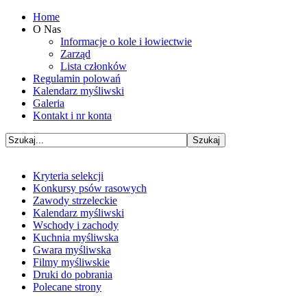
Home
O Nas
Informacje o kole i łowiectwie
Zarząd
Lista członków
Regulamin polowań
Kalendarz myśliwski
Galeria
Kontakt i nr konta
Kryteria selekcji
Konkursy psów rasowych
Zawody strzeleckie
Kalendarz myśliwski
Wschody i zachody
Kuchnia myśliwska
Gwara myśliwska
Filmy myśliwskie
Druki do pobrania
Polecane strony