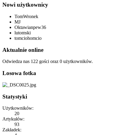
Nowi użytkownicy
TomWronek
MJ
Oktawianpew36
lutomski
tomciohomcio
Aktualnie online
Odwiedza nas 122 gości oraz 0 użytkowników.
Losowa fotka
Statystyki
Użytkowników:
20
Artykułów:
93
Zakładek: