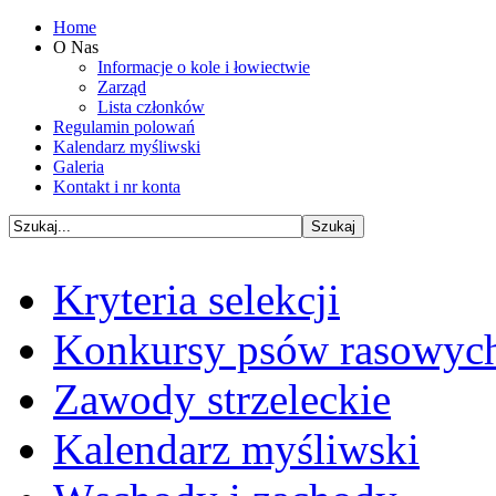
Home
O Nas
Informacje o kole i łowiectwie
Zarząd
Lista członków
Regulamin polowań
Kalendarz myśliwski
Galeria
Kontakt i nr konta
Kryteria selekcji
Konkursy psów rasowyc
Zawody strzeleckie
Kalendarz myśliwski