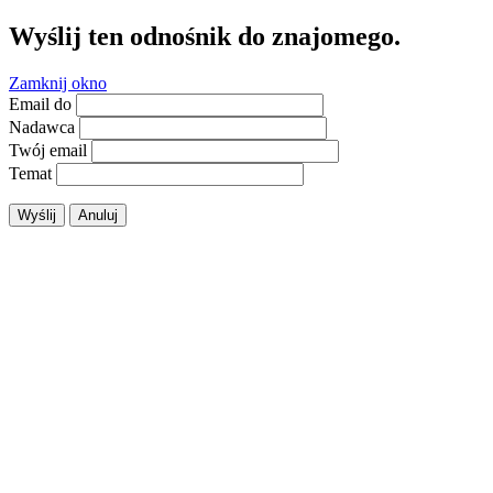
Wyślij ten odnośnik do znajomego.
Zamknij okno
Email do
Nadawca
Twój email
Temat
Wyślij
Anuluj