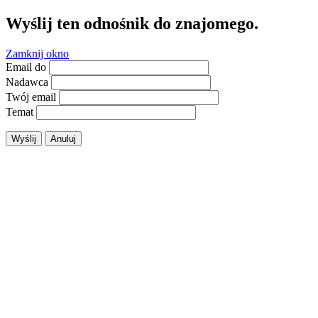
Wyślij ten odnośnik do znajomego.
Zamknij okno
Email do
Nadawca
Twój email
Temat
Wyślij
Anuluj