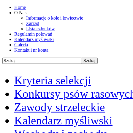
Home
O Nas
Informacje o kole i łowiectwie
Zarząd
Lista członków
Regulamin polowań
Kalendarz myśliwski
Galeria
Kontakt i nr konta
Kryteria selekcji
Konkursy psów rasowyc
Zawody strzeleckie
Kalendarz myśliwski