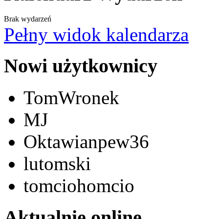
Brak wydarzeń
Pełny widok kalendarza
Nowi użytkownicy
TomWronek
MJ
Oktawianpew36
lutomski
tomciohomcio
Aktualnie online